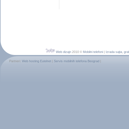
Web dizajn
2010 ©
Mobilni telefoni
|
Izrada sajta
,
graf
Partneri:
Web hosting Eutelnet
|
Servis mobilnih telefona Beograd
|