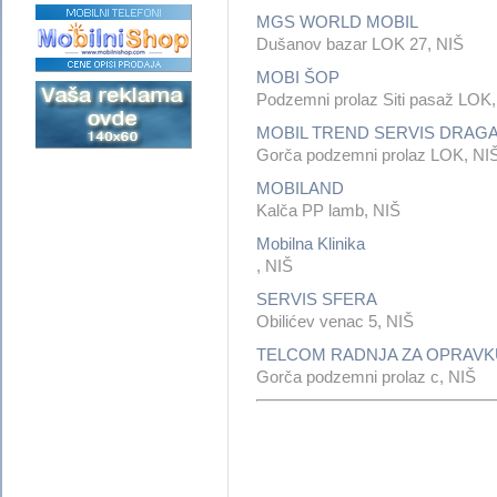
MGS WORLD MOBIL
Dušanov bazar LOK 27, NIŠ
MOBI ŠOP
Podzemni prolaz Siti pasaž LOK,
MOBIL TREND SERVIS DRAG
Gorča podzemni prolaz LOK, NI
MOBILAND
Kalča PP lamb, NIŠ
Mobilna Klinika
, NIŠ
SERVIS SFERA
Obilićev venac 5, NIŠ
TELCOM RADNJA ZA OPRAVK
Gorča podzemni prolaz c, NIŠ