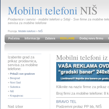
Mobilni telefoni
NIŠ
Prodavnice i servisi - mobilni telefoni u Srbiji - Sve firme za mobilne t
servisa za mobilne telefone
Pozicija:
Mobilni telefoni
>
NIŠ
Početna
Informacije
Zabava
REKLAME
Dodaj novu firmu
Mobilni telefoni i
Izaberite grad za
prikaz prodavnica,
servisa za mobilne
telefone:
+
Prikaži sve gradove
+
Beograd
+
Novi Sad
Kliknite na naziv firme za prikaz 
+
Subotica
+
Niš
Broj firmi za mobilne telefone: 8
+
Kragujevac
BRAVO TEL
Podzemni prolaz PP bb, NIŠ
Naš izbor