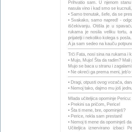
Prihvatio sam. U njenom stanu
nasula vino i kad smo se kucnuli, 
• Samo trenutak, šefe, da se pre
• Svakako, samo napred! - odgo
iščekivanju. Otišla je u spavać
rukama je nosila veliku tortu, 
prijatelji i nekoliko kolega s posla
A ja sam sedeo na kauču potpuno 
Trči Fata, nosi sina na rukama i 
• Mujo, Mujo! Šta da radim? Mali
Mujo se baca u stranu i zagalami
• Ne okreći ga prema meni, jeb'o 
• Dragi, otpusti ovog vozača, da
• Nemoj tako, dajmo mu još jednu 
Mlada učiteljica opominje Pericu:
• Prekini sa pričom, Perice!
• Šta ti mene, bre, opominješ?
• Perice, rekla sam prestani!
• Nemoj ti mene da opominješ da 
Učiteljica iznervirano izbaci 