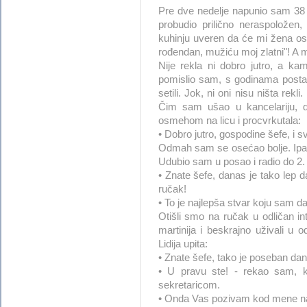
Pre dve nedelje napunio sam 38 
probudio prilično neraspoložen
kuhinju uveren da će mi žena osv
rođendan, mužiću moj zlatni"! A 
Nije rekla ni dobro jutro, a k
pomislio sam, s godinama postan
setili. Jok, ni oni nisu ništa re
Čim sam ušao u kancelariju, d
osmehom na licu i procvrkutala:
• Dobro jutro, gospodine šefe, i 
Odmah sam se osećao bolje. Ipak
Udubio sam u posao i radio do 2. 
• Znate šefe, danas je tako lep 
ručak!
• To je najlepša stvar koju sam da
Otišli smo na ručak u odličan int
martinija i beskrajno uživali u 
Lidija upita:
• Znate šefe, tako je poseban dan
• U pravu ste! - rekao sam, 
sekretaricom.
• Onda Vas pozivam kod mene na