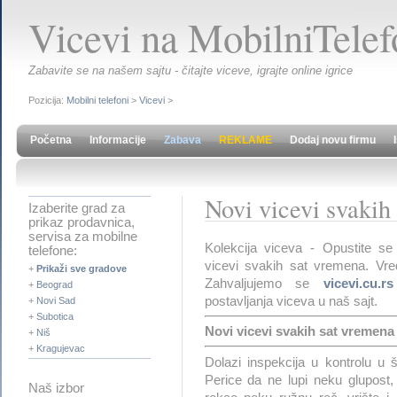
Vicevi na MobilniTelefo
Zabavite se na našem sajtu - čitajte viceve, igrajte online igrice
Pozicija:
Mobilni telefoni
>
Vicevi
>
Početna
Informacije
Zabava
REKLAME
Dodaj novu firmu
Novi vicevi svakih
Izaberite grad za
prikaz prodavnica,
servisa za mobilne
Kolekcija viceva - Opustite se
telefone:
vicevi svakih sat vremena. Vred
+
Prikaži sve gradove
Zahvaljujemo se
vicevi.cu.rs
+
Beograd
postavljanja viceva u naš sajt.
+
Novi Sad
+
Subotica
Novi vicevi svakih sat vremena -
+
Niš
+
Kragujevac
Dolazi inspekcija u kontrolu u š
Perice da ne lupi neku glupost
Naš izbor