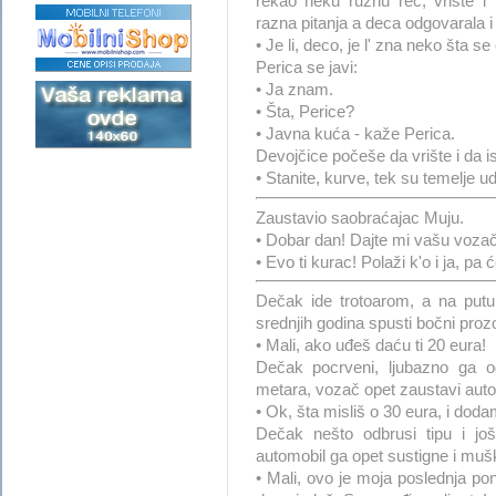
rekao neku ružnu reč, vrište i i
razna pitanja a deca odgovarala i 
• Je li, deco, je l' zna neko šta s
Perica se javi:
• Ja znam.
• Šta, Perice?
• Javna kuća - kaže Perica.
Devojčice počeše da vrište i da i
• Stanite, kurve, tek su temelje udar
Zaustavio saobraćajac Muju.
• Dobar dan! Dajte mi vašu voza
• Evo ti kurac! Polaži k'o i ja, pa ć
Dečak ide trotoarom, a na putu
srednjih godina spusti bočni prozo
• Mali, ako uđeš daću ti 20 eura!
Dečak pocrveni, ljubazno ga od
metara, vozač opet zaustavi aut
• Ok, šta misliš o 30 eura, i dod
Dečak nešto odbrusi tipu i jo
automobil ga opet sustigne i muš
• Mali, ovo je moja poslednja po