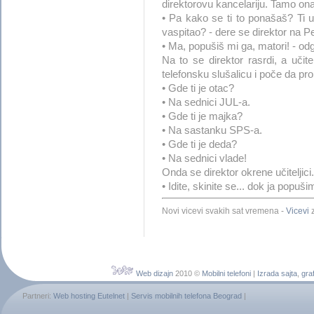
direktorovu kancelariju. Tamo ona 
• Pa kako se ti to ponašaš? Ti u
vaspitao? - dere se direktor na Pe
• Ma, popušiš mi ga, matori! - od
Na to se direktor rasrdi, a učite
telefonsku slušalicu i poče da prop
• Gde ti je otac?
• Na sednici JUL-a.
• Gde ti je majka?
• Na sastanku SPS-a.
• Gde ti je deda?
• Na sednici vlade!
Onda se direktor okrene učiteljici.
• Idite, skinite se... dok ja popuš
Novi vicevi svakih sat vremena -
Vicevi
z
Web dizajn
2010 ©
Mobilni telefoni
|
Izrada sajta
,
graf
Partneri:
Web hosting Eutelnet
|
Servis mobilnih telefona Beograd
|