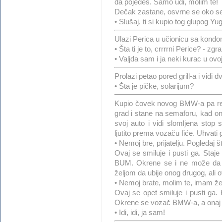
da pojedeš. Samo uđi, molim te!
Dečak zastane, osvrne se oko seb
• Slušaj, ti si kupio tog glupog Y
Ulazi Perica u učionicu sa kon
• Šta ti je to, crrrrni Perice? - zgr
• Valjda sam i ja neki kurac u ovoj
Prolazi petao pored grill-a i vidi
• Šta je pičke, solarijum?
Kupio čovek novog BMW-a pa reš
grad i stane na semaforu, kad on
svoj auto i vidi slomljena stop s
ljutito prema vozaču fiće. Uhvati
• Nemoj bre, prijatelju. Pogledaj 
Ovaj se smiluje i pusti ga. Staj
BUM. Okrene se i ne može da ve
željom da ubije onog drugog, ali 
• Nemoj brate, molim te, imam žen
Ovaj se opet smiluje i pusti ga
Okrene se vozač BMW-a, a onaj o
• Idi, idi, ja sam!