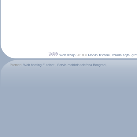
Web dizajn
2010 ©
Mobilni telefoni
|
Izrada sajta
,
graf
Partneri:
Web hosting Eutelnet
|
Servis mobilnih telefona Beograd
|