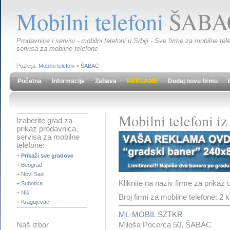
Mobilni telefoni
ŠABA
Prodavnice i servisi - mobilni telefoni u Srbiji - Sve firme za mobilne t
servisa za mobilne telefone
Pozicija:
Mobilni telefoni
>
ŠABAC
Početna
Informacije
Zabava
REKLAME
Dodaj novu firmu
Mobilni telefoni 
Izaberite grad za
prikaz prodavnica,
servisa za mobilne
telefone:
+
Prikaži sve gradove
+
Beograd
+
Novi Sad
Kliknite na naziv firme za prikaz 
+
Subotica
+
Niš
Broj firmi za mobilne telefone: 2
+
Kragujevac
ML-MOBIL SZTKR
Miloša Pocerca 50, ŠABAC
Naš izbor