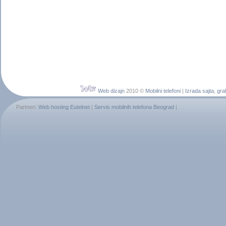
Web dizajn
2010 ©
Mobilni telefoni
|
Izrada sajta
,
graf
Partneri:
Web hosting Eutelnet
|
Servis mobilnih telefona Beograd
|