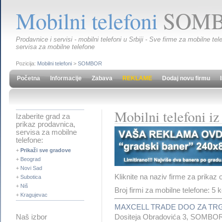
Mobilni telefoni
SOM
Prodavnice i servisi - mobilni telefoni u Srbiji - Sve firme za mobilne t
servisa za mobilne telefone
Pozicija:
Mobilni telefoni
>
SOMBOR
Početna
Informacije
Zabava
REKLAME
Dodaj novu firmu
Mobilni telefoni 
Izaberite grad za
prikaz prodavnica,
servisa za mobilne
telefone:
+
Prikaži sve gradove
+
Beograd
+
Novi Sad
Kliknite na naziv firme za prikaz 
+
Subotica
+
Niš
Broj firmi za mobilne telefone: 5
+
Kragujevac
MAXCELL TRADE DOO ZA TRG
Dositeja Obradovića 3, SOMBO
Naš izbor