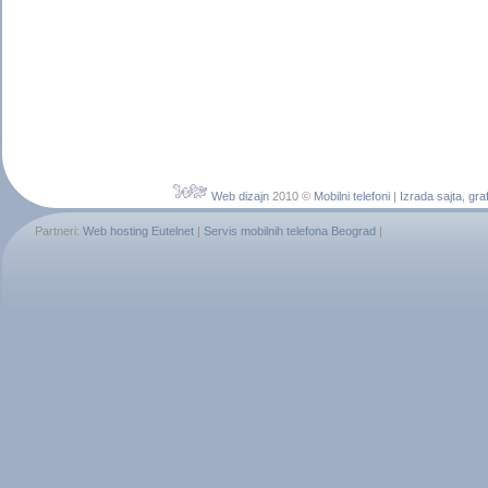
Web dizajn
2010 ©
Mobilni telefoni
|
Izrada sajta
,
graf
Partneri:
Web hosting Eutelnet
|
Servis mobilnih telefona Beograd
|