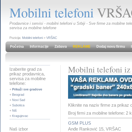
Mobilni telefoni
VRŠA
Prodavnice i servisi - mobilni telefoni u Srbiji - Sve firme za mobilne t
servisa za mobilne telefone
Pozicija:
Mobilni telefoni
>
VRŠAC
Početna
Informacije
Zabava
REKLAME
Dodaj novu firmu
Mobilni telefoni 
Izaberite grad za
prikaz prodavnica,
servisa za mobilne
telefone:
+
Prikaži sve gradove
+
Beograd
+
Novi Sad
Kliknite na naziv firme za prikaz 
+
Subotica
+
Niš
Broj firmi za mobilne telefone: 2
+
Kragujevac
GSM PLUS
Anđe Ranković 15, VRŠAC
Naš izbor